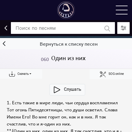
Вернуться к списку песен
Один из них
060
Скачать
SOG online
Слушать
1. Есть такие в мире люди, чьи сердца воспламенил
Тот огонь Пятидесятницы, что души осветил. Слава
Имени Его! Во мне горит он, как и в них. Я так
счастлив, что и я-один из них.
**{Один из них, один из них, Я так счастлив, что и я -