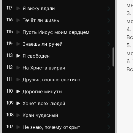
мн
Я вижу вдали
117
3.
Течёт ли жизнь
116
мо
4.
Пусть Иисус моим сердцем
115
Вс
Знаешь ли ручей
114
5.
мо
Я свободен
113
6.
На Христа взирая
112
Вс
Друзья, взошло светило
111
Дорогие минуты
110
Хочет всех людей
109
Край чудесный
108
Не знаю, почему открыт
107