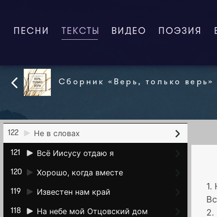
В часы тревог
128
ПЕСНИ
ТЕКСТЫ
(CURRENT)
ВИДЕО
ПОЭЗИЯ
Там, на вершине
127
Любить! Кто ж постиг
126
Ты для меня, Спаситель
125
Сборник «Верь, только верь»
Ещё недолго
124
Бог мой, храни меня
123
Не в словах
122
Всё Иисусу отдаю я
121
Хорошо, когда вместе
120
1.
Известен нам край
119
Вс
На небе мой Отцовский дом
118
2.