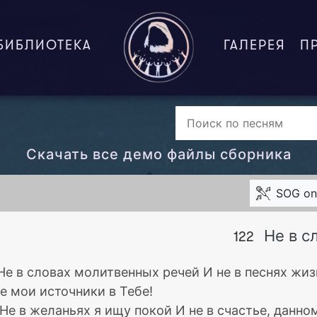
БИБЛИОТЕКА
ГАЛЕРЕЯ
П
Скачать все демо файлы сборника
SOG on
Не в с
122
 Не в словах молитвенных речей И не в песнях жи
е мои источники в Тебе!
 Не в желаньях я ищу покой И не в счастье, данно