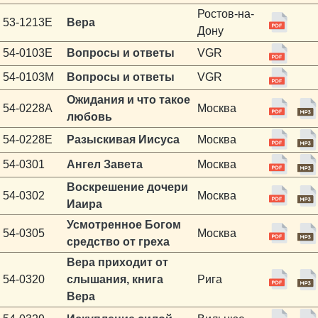
Ростов-на-
53-1213E
Вера
Дону
54-0103E
Вопросы и ответы
VGR
54-0103M
Вопросы и ответы
VGR
Ожидания и что такое
54-0228A
Москва
любовь
54-0228E
Разыскивая Иисуса
Москва
54-0301
Ангел Завета
Москва
Воскрешение дочери
54-0302
Москва
Иаира
Усмотренное Богом
54-0305
Москва
средство от греха
Вера приходит от
54-0320
слышания, книга
Рига
Вера