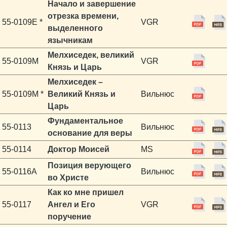
Начало и завершение
отрезка времени,
55-0109E *
VGR
выделенного
язычникам
Мелхиседек, великий
55-0109M
VGR
Князь и Царь
Мелхиседек –
55-0109M *
Великий Князь и
Вильнюс
Царь
Фундаментальное
55-0113
Вильнюс
основание для веры
55-0114
Доктор Моисей
MS
Позиция верующего
55-0116A
Вильнюс
во Христе
Как ко мне пришел
55-0117
Ангел и Его
VGR
поручение