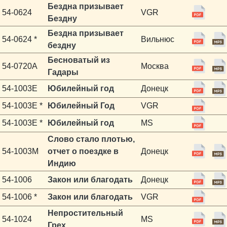
Бездна призывает
54-0624
VGR
Бездну
Бездна призывает
54-0624 *
Вильнюс
бездну
Бесноватый из
54-0720A
Москва
Гадары
54-1003E
Юбилейный год
Донецк
54-1003E *
Юбилейный Год
VGR
54-1003E *
Юбилейный год
MS
Слово стало плотью,
54-1003M
отчет о поездке в
Донецк
Индию
54-1006
Закон или благодать
Донецк
54-1006 *
Закон или благодать
VGR
Непростительный
54-1024
MS
Грех