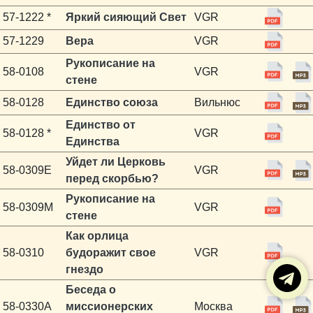
57-1222 *
Яркий сияющий Свет
VGR
57-1229
Вера
VGR
Рукописание на
58-0108
VGR
стене
58-0128
Единство союза
Вильнюс
Единство от
58-0128 *
VGR
Единства
Уйдет ли Церковь
58-0309E
VGR
перед скорбью?
Рукописание на
58-0309M
VGR
стене
Как орлица
58-0310
будоражит свое
VGR
гнездо
Беседа о
58-0330A
миссионерских
Москва