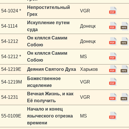
Непростительный
54-1024 *
VGR
Грех
Искупление путем
54-1114
Донецк
суда
Он клялся Самим
54-1212
Донецк
Собою
Он клялся Самим
54-1212 *
MS
Собою
54-1219E
Деяния Святого Духа
Харьков
Божественное
54-1219M
VGR
исцеление
Вечная Жизнь, и как
54-1231
VGR
Её получить
Начало и конец
55-0109E
языческого отрезка
MS
времени