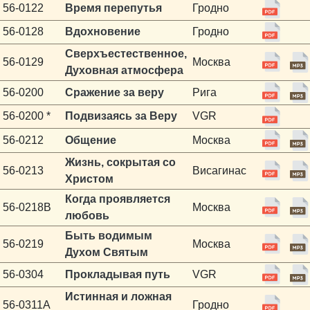
56-0122
Время перепутья
Гродно
56-0128
Вдохновение
Гродно
Сверхъестественное,
56-0129
Москва
Духовная атмосфера
56-0200
Сражение за веру
Рига
56-0200 *
Подвизаясь за Веру
VGR
56-0212
Общение
Москва
Жизнь, сокрытая со
56-0213
Висагинас
Христом
Когда проявляется
56-0218B
Москва
любовь
Быть водимым
56-0219
Москва
Духом Святым
56-0304
Прокладывая путь
VGR
Истинная и ложная
56-0311A
Гродно