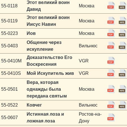
Этот великий воин
55-0118
Москва
Давид
Этот великий воин
55-0119
Москва
Иисус Навин
55-0223
Иов
Москва
Общение через
55-0403
Вильнюс
искупление
Доказательство Его
55-0410M
VGR
Воскресения
55-0410S
Мой Искупитель жив
VGR
Вера, которая
55-0501
однажды была
Москва
передана святым
55-0522
Ковчег
Вильнюс
Истинная лоза и
Ростов-на-
55-0607
ложная лоза
Дону