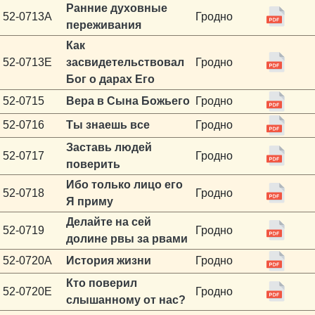
Ранние духовные
52-0713A
Гродно
переживания
Как
52-0713E
засвидетельствовал
Гродно
Бог о дарах Его
52-0715
Вера в Сына Божьего
Гродно
52-0716
Ты знаешь все
Гродно
Заставь людей
52-0717
Гродно
поверить
Ибо только лицо его
52-0718
Гродно
Я приму
Делайте на сей
52-0719
Гродно
долине рвы за рвами
52-0720A
История жизни
Гродно
Кто поверил
52-0720E
Гродно
слышанному от нас?