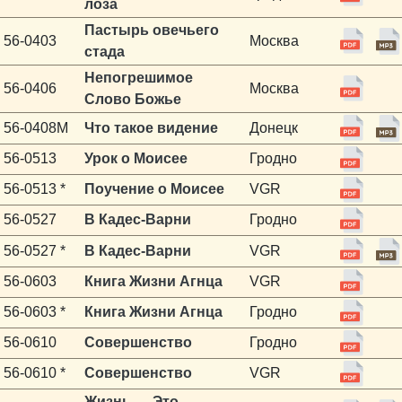
лоза
Пастырь овечьего
56-0403
Москва
стада
Непогрешимое
56-0406
Москва
Слово Божье
56-0408M
Что такое видение
Донецк
56-0513
Урок о Моисее
Гродно
56-0513 *
Поучение о Моисее
VGR
56-0527
В Кадес-Варни
Гродно
56-0527 *
В Кадес-Варни
VGR
56-0603
Книга Жизни Агнца
VGR
56-0603 *
Книга Жизни Агнца
Гродно
56-0610
Совершенство
Гродно
56-0610 *
Совершенство
VGR
Жизнь — Это