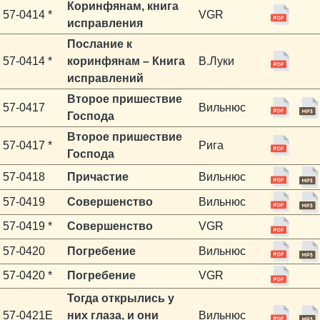
Коринфянам, книга
57-0414 *
VGR
исправления
Послание к
57-0414 *
коринфянам – Книга
В.Луки
исправлений
Второе пришествие
57-0417
Вильнюс
Господа
Второе пришествие
57-0417 *
Рига
Господа
57-0418
Причастие
Вильнюс
57-0419
Совершенство
Вильнюс
57-0419 *
Совершенство
VGR
57-0420
Погребение
Вильнюс
57-0420 *
Погребение
VGR
Тогда открылись у
57-0421E
них глаза, и они
Вильнюс