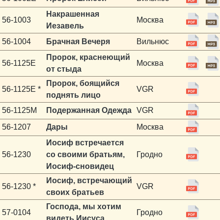
Накрашенная
56-1003
Москва
Иезавель
56-1004
Брачная Вечеря
Вильнюс
Пророк, краснеющий
56-1125E
Москва
от стыда
Пророк, боящийся
56-1125E *
VGR
поднять лицо
56-1125M
Подержанная Одежда
VGR
56-1207
Дары
Москва
Иосиф встречается
56-1230
со своими братьям,
Гродно
Иосиф-сновидец
Иосиф, встречающий
56-1230 *
VGR
своих братьев
Господа, мы хотим
57-0104
Гродно
видеть Иисуса