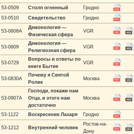
53-0509
Столп огненный
Гродно
53-0510
Свидетельство
Гродно
Демонология —
53-0608A
VGR
Физическая сфера
Демонология —
53-0609
VGR
Религиозная сфера
Вопросы и ответы по
53-0729
VGR
книге Бытие
Почему я Святой
53-0830A
Москва
Ролик
Господи, покажи нам
53-0907A
Отца, и этого нам
Москва
достаточно
53-1122
Воскресение Лазаря
Гродно
Ростов-на-
53-1212
Внутренний человек
Дону