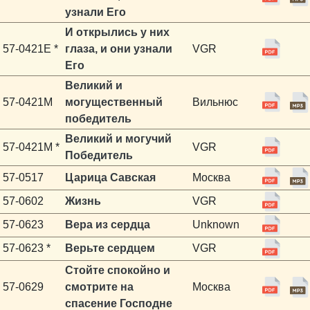
узнали Его
И открылись у них
57-0421E *
глаза, и они узнали
VGR
Его
Великий и
57-0421M
могущественный
Вильнюс
победитель
Великий и могучий
57-0421M *
VGR
Победитель
57-0517
Царица Савская
Москва
57-0602
Жизнь
VGR
57-0623
Вера из сердца
Unknown
57-0623 *
Верьте сердцем
VGR
Стойте спокойно и
57-0629
смотрите на
Москва
спасение Господне