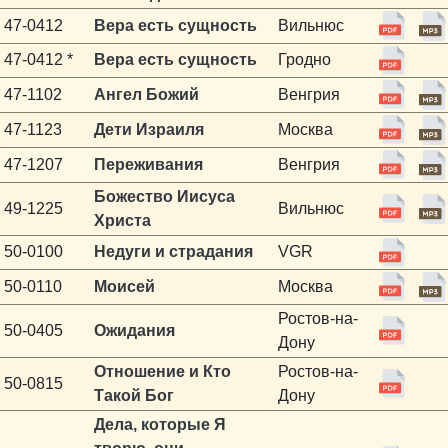
47-0412
Вера есть сущность
Вильнюс
47-0412 *
Вера есть сущность
Гродно
47-1102
Ангел Божий
Венгрия
47-1123
Дети Израиля
Москва
47-1207
Переживания
Венгрия
Божество Иисуса
49-1225
Вильнюс
Христа
50-0100
Недуги и страдания
VGR
50-0110
Моисей
Москва
Ростов-на-
50-0405
Ожидания
Дону
Отношение и Кто
Ростов-на-
50-0815
Такой Бог
Дону
Дела, которые Я