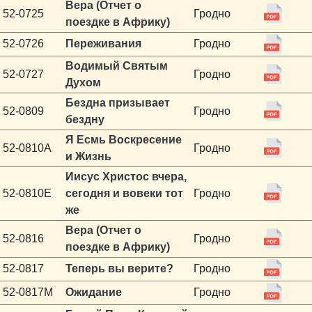
Вера (Отчет о
52-0725
Гродно
поездке в Африку)
52-0726
Переживания
Гродно
Водимый Святым
52-0727
Гродно
Духом
Бездна призывает
52-0809
Гродно
бездну
Я Есмь Воскресение
52-0810A
Гродно
и Жизнь
Иисус Христос вчера,
52-0810E
сегодня и вовеки тот
Гродно
же
Вера (Отчет о
52-0816
Гродно
поездке в Африку)
52-0817
Теперь вы верите?
Гродно
52-0817M
Ожидание
Гродно