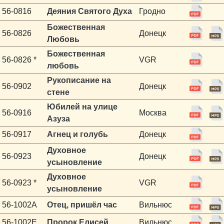
56-0816
Деяния Святого Духа
Гродно
Божественная
56-0826
Донецк
Любовь
Божественная
56-0826 *
VGR
любовь
Рукописание на
56-0902
Донецк
стене
Юбилей на улице
56-0916
Москва
Азуза
56-0917
Агнец и голубь
Донецк
Духовное
56-0923
Донецк
усыновление
Духовное
56-0923 *
VGR
усыновление
56-1002A
Отец, пришёл час
Вильнюс
56-1002E
Пророк Елисей
Вильнюс