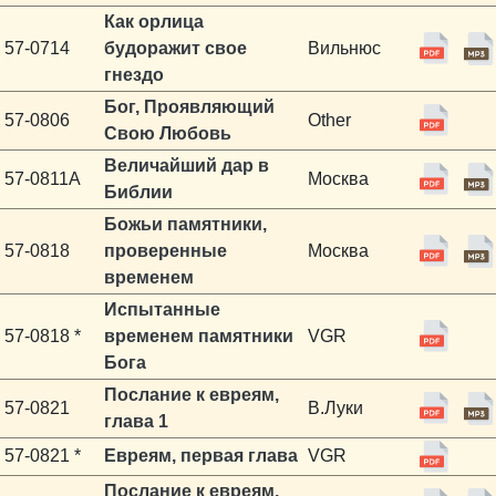
Как орлица
57-0714
будоражит свое
Вильнюс
гнездо
Бог, Проявляющий
57-0806
Other
Свою Любовь
Величайший дар в
57-0811A
Москва
Библии
Божьи памятники,
57-0818
проверенные
Москва
временем
Испытанные
57-0818 *
временем памятники
VGR
Бога
Послание к евреям,
57-0821
В.Луки
глава 1
57-0821 *
Евреям, первая глава
VGR
Послание к евреям,