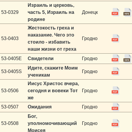
Израиль и церковь,
53-0329
часть 5, Израиль на
Донецк
родине
Жестокость греха и
наказание. Чего это
53-0403
Гродно
стоило - избавить
наши жизни от греха
53-0405E
Свидетели
Гродно
Идите, скажите Моим
53-0405S
Гродно
ученикам
Иисус Христос вчера,
53-0506
сегодня и вовеки Тот
Гродно
же
53-0507
Ожидания
Гродно
Бог,
53-0508
уполномочивающий
Гродно
Моисея