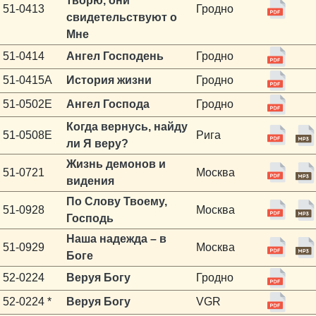
творю, они
51-0413
Гродно
свидетельствуют о
Мне
51-0414
Ангел Господень
Гродно
51-0415A
История жизни
Гродно
51-0502E
Ангел Господа
Гродно
Когда вернусь, найду
51-0508E
Рига
ли Я веру?
Жизнь демонов и
51-0721
Москва
видения
По Слову Твоему,
51-0928
Москва
Господь
Наша надежда – в
51-0929
Москва
Боге
52-0224
Веруя Богу
Гродно
52-0224 *
Веруя Богу
VGR