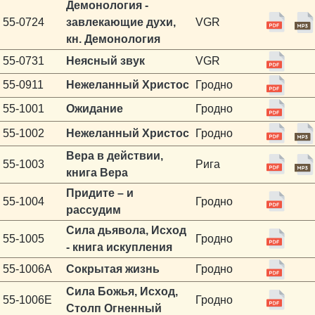
Демонология -
55-0724
завлекающие духи,
VGR
кн. Демонология
55-0731
Неясный звук
VGR
55-0911
Нежеланный Христос
Гродно
55-1001
Ожидание
Гродно
55-1002
Нежеланный Христос
Гродно
Вера в действии,
55-1003
Рига
книга Вера
Придите – и
55-1004
Гродно
рассудим
Сила дьявола, Исход
55-1005
Гродно
- книга искупления
55-1006A
Сокрытая жизнь
Гродно
Сила Божья, Исход,
55-1006E
Гродно
Столп Огненный