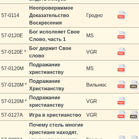
Неопровержимое
57-0114
Доказательство
Гродно
Воскресения
Бог исполняет Свое
57-0120E
MS
Слово, часть 1
Бог держит Свое
57-0120E *
VGR
слово
Подражание
57-0120M
MS
христианству
Подражание
57-0120M *
Вильнюс
Христианству
Подражание
57-0120M *
VGR
христианству
57-0127A
Игра в христианство
VGR
Почему столь многие
христиане находят,