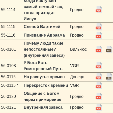
Когда наступает
самый темный час,
55-1114
Гродно
тогда приходит
Иисус
55-1115
Слепой Вартимей
Гродно
55-1116
Призвание Авраама
Гродно
Почему люди такие
56-0101
непостоянные?
Вильнюс
(внутренняя завеса)
У Бога Есть
56-0108
VGR
Усмотренный Путь
56-0115
На распутье времен
Донецк
56-0115 *
Перекрёсток времени
VGR
Общение с Богом
56-0120
Гродно
через примирение
56-0121
Внутренняя завеса
Гродно