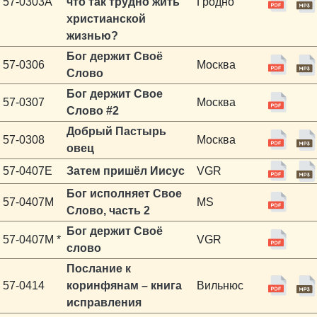
57-0303A
что так трудно жить
Гродно
христианской
жизнью?
Бог держит Своё
57-0306
Москва
Слово
Бог держит Свое
57-0307
Москва
Слово #2
Добрый Пастырь
57-0308
Москва
овец
57-0407E
Затем пришёл Иисус
VGR
Бог исполняет Свое
57-0407M
MS
Слово, часть 2
Бог держит Своё
57-0407M *
VGR
слово
Послание к
57-0414
коринфянам – книга
Вильнюс
исправления