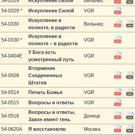
54-0329
Искупление силой
Вильнюс
54-0329 *
Искупление Силой
VGR
Искупление в
54-0330
Вильнюс
полноте, в радости
Искупление в
54-0330 *
VGR
полноте – в радости
У Бога есть
54-0404E
VGR
усмотренный путь
Вторжение
54-0509
Соединенных
VGR
Штатов
54-0514
Печать Божья
VGR
54-0515
Вопросы и ответы
VGR
Вопросы и ответы,
54-0516
Донецк
Закон имеет тень
54-0620A
Я восстановлю
Москва