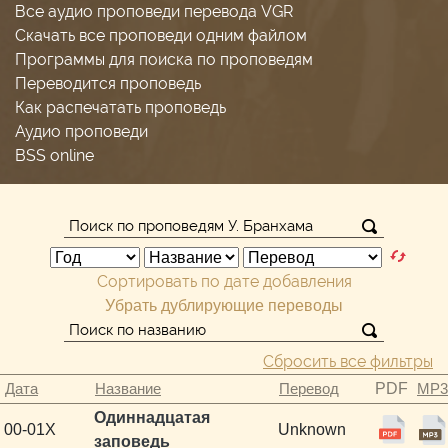
Все аудио проповеди перевода VGR
Скачать все проповеди одним файлом
Программы для поиска по проповедям
Переводится проповедь
Как распечатать проповедь
Аудио проповеди
BSS online
Сортировать по дате добавления
Убрать дублирующие переводы
Сбросить все фильтры
Дата
Название
Перевод
PDF
MP3
Одиннадцатая
00-01X
Unknown
заповедь