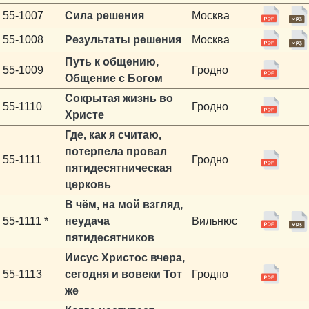
55-1007
Сила решения
Москва
55-1008
Результаты решения
Москва
Путь к общению,
55-1009
Гродно
Общение с Богом
Сокрытая жизнь во
55-1110
Гродно
Христе
Где, как я считаю,
потерпела провал
55-1111
Гродно
пятидесятническая
церковь
В чём, на мой взгляд,
55-1111 *
неудача
Вильнюс
пятидесятников
Иисус Христос вчера,
55-1113
сегодня и вовеки Тот
Гродно
же