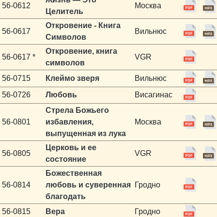
56-0612
Москва
Целитель
Откровение - Книга
56-0617
Вильнюс
Символов
Откровение, книга
56-0617 *
VGR
символов
56-0715
Клеймо зверя
Вильнюс
56-0726
Любовь
Висагинас
Стрела Божьего
56-0801
избавления,
Москва
выпущенная из лука
Церковь и ее
56-0805
VGR
состояние
Божественная
56-0814
любовь и суверенная
Гродно
благодать
56-0815
Вера
Гродно