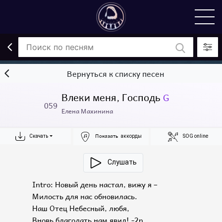
Вернуться к списку песен
Влеки меня, Господь
G
059
Елена Махинина
Показать
Скачать
аккорды
SOG online
Слушать
Intro: Новый день настал, вижу я –
Милость для нас обновилась.
Наш Отец Небесный, любя,
Вновь благодать нам явил! -2р.